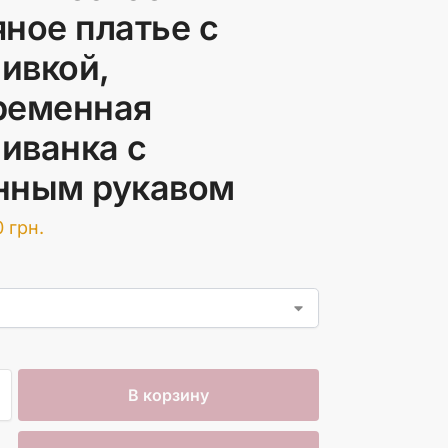
яное платье с
ивкой,
ременная
иванка с
нным рукавом
0
грн.
В корзину