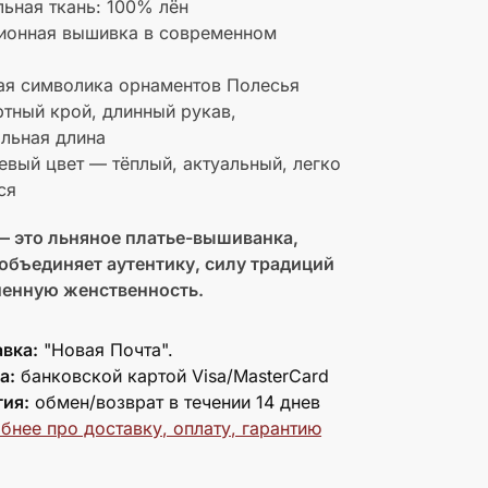
льная ткань: 100% лён
ционная вышивка в современном
ая символика орнаментов Полесья
тный крой, длинный рукав,
льная длина
евый цвет — тёплый, актуальный, легко
ся
— это льняное платье-вышиванка,
объединяет аутентику, силу традиций
менную женственность.
вка:
"Новая Почта".
а:
банковской картой Visa/MasterCard
тия:
обмен/возврат в течении 14 днев
бнее про доставку, оплату, гарантию