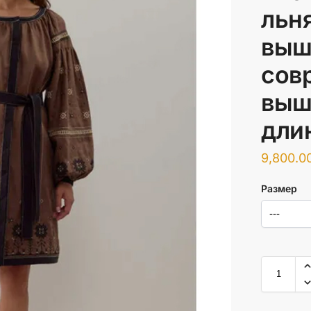
льн
выш
сов
выш
дли
9,800.0
Размер