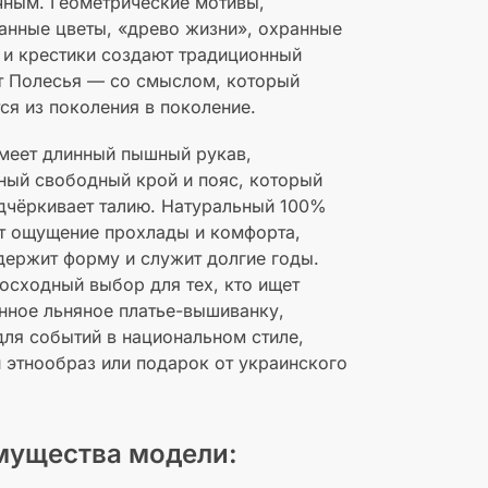
чным. Геометрические мотивы,
анные цветы, «древо жизни», охранные
и крестики создают традиционный
т Полесья — со смыслом, который
ся из поколения в поколение.
меет длинный пышный рукав,
ый свободный крой и пояс, который
дчёркивает талию. Натуральный 100%
т ощущение прохлады и комфорта,
ержит форму и служит долгие годы.
осходный выбор для тех, кто ищет
нное льняное платье-вышиванку,
ля событий в национальном стиле,
 этнообраз или подарок от украинского
мущества модели: