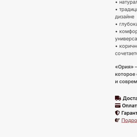
• натура
• тради
дизайне
• глубок
• комфор
универса
• коричн
сочетает
«Ория» 
которое 
и совре
Доста
Оплат
Гаран
Подро