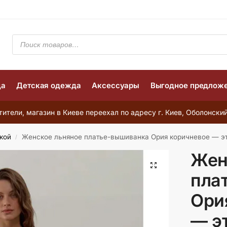
да
Детская одежда
Аксессуары
Выгодное предлож
ители, магазин в Киеве переехал по адресу г. Киев, Оболонский
кой
Женское льняное платье-вышиванка Ория коричневое — этническое льняное пл
/
Жен
пла
Ори
— э