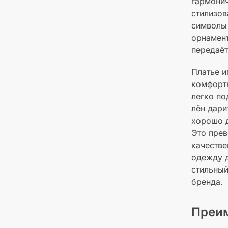
гармони
стилизов
символы 
орнамен
передаёт
Платье и
комфортн
легко по
лён дари
хорошо д
Это прев
качестве
одежду д
стильный
бренда.
Преи