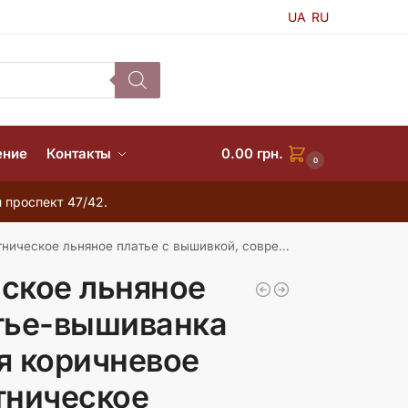
UA
RU
ение
Контакты
0.00
грн.
0
 проспект 47/42.
атье с вышивкой, современная вышиванка с длинным рукавом
ское льняное
тье-вышиванка
я коричневое
тническое