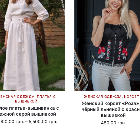
ЕНСКАЯ ОДЕЖДА
,
ПЛАТЬЯ С
ЖЕНСКАЯ ОДЕЖДА
,
КОРСЕТ
ВЫШИВКОЙ
Женский корсет «Роза»
лое платье-вышиванка с
чёрный льняной с красн
ежной серой вышивкой
вышивкой
,000.00
грн.
–
5,500.00
грн.
480.00
грн.