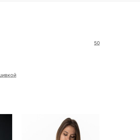
50
шивкой