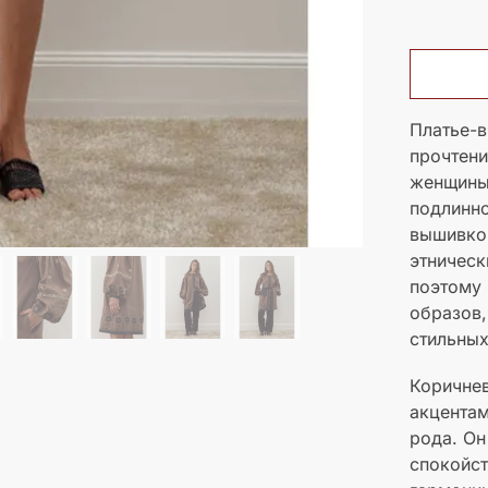
Платье-
прочтени
женщины,
подлинно
вышивкой
этническ
поэтому 
образов,
стильных
Коричнев
акцентам
рода. Он
спокойст