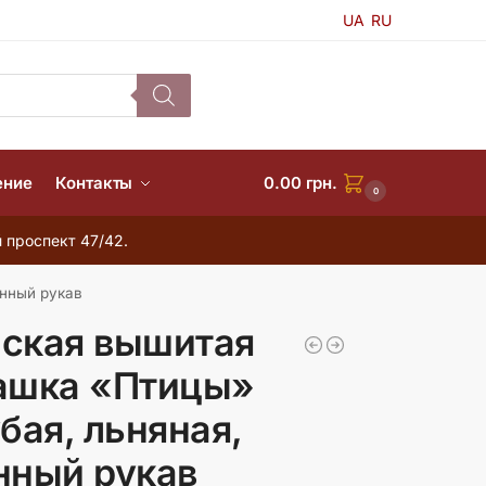
UA
RU
ение
Контакты
0.00
грн.
0
 проспект 47/42.
инный рукав
ская вышитая
ашка «Птицы»
бая, льняная,
нный рукав