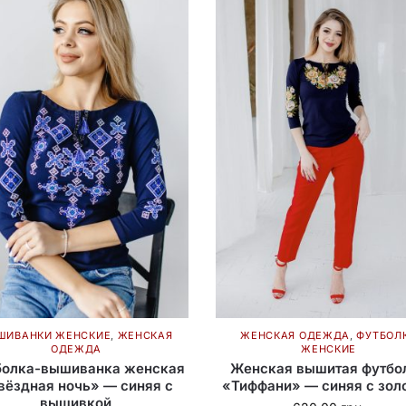
ШИВАНКИ ЖЕНСКИЕ
,
ЖЕНСКАЯ
ЖЕНСКАЯ ОДЕЖДА
,
ФУТБОЛ
ОДЕЖДА
ЖЕНСКИЕ
болка-вышиванка женская
Женская вышитая футбо
вёздная ночь» — синяя с
«Тиффани» — синяя с зол
вышивкой