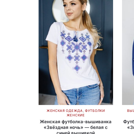
ЖЕНСКАЯ ОДЕЖДА
,
ФУТБОЛКИ
ВЫ
ЖЕНСКИЕ
Женская футболка-вышиванка
Фут
«Звёздная ночь» — белая с
«З
синей вышивкой