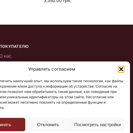
3,350.00
грн.
ПОКУПАТЕЛЮ
О нас
Доставка, оплата, гарантия
Управлять согласием
Публичный договор (оферта)
печить наилучший опыт, мы используем такие технологии, как файлы
Публикации
я хранения и/или доступа к информации об устройстве. Согласие на
огии позволит нам обрабатывать такие данные, как поведение при
или уникальные идентификаторы на этом сайте. Несогласие или
асия может негативно повлиять на определенные функции и
ти.
инять
Отклонить
Посмотреть настройки