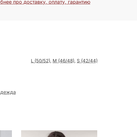
бнее про доставку, оплату, гарантию
L (50/52)
,
M (46/48)
,
S (42/44)
одежда