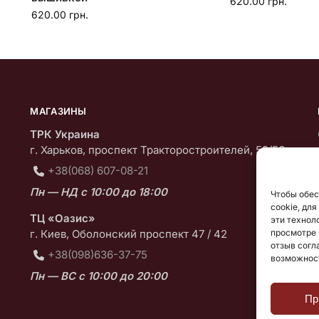
620.00
грн.
620.00
грн.
МАГАЗИНЫ
ТРК Украина
г. Харьков, проспект Тракторостроителей, 59/56
+38(068) 607-08-21
Пн — НД с 10:00 до 18:00
Чтобы обес
cookie, дл
ТЦ «Оазис»
эти технол
просмотре 
г. Киев, Оболонский проспект 47 / 42
отзыв согл
+38(098)636-37-75
возможнос
Пн — ВС с 10:00 до 20:00
Пр