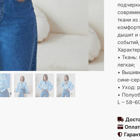
подчерки
современ
ткани из
комфорт
дышит и 
событий,
Характер
• Ткань:
легкая;
• Вышивк
сине-сер
• Уход: 
• Полуоб
L – 58–6
Доста
Оплат
Гаран