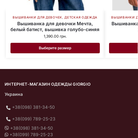
ВЫШИВАНКИ ДЛЯ ДЕВОЧЕК
,
ДЕТСКАЯ ОДЕЖДА
ВЫШИВАНКИ Д
Вышиванка для девочки Мечта,
Вышиванка 
белый батист, вышивка голубо-синяя
1,390.00
грн.
Выберите размер
ИНТЕРНЕТ-МАГАЗИН ОДЕЖДЫ GIORGIO
Украина
+38(098) 381-34-50
+38(099) 789-25-23
+38(098) 381-34-50
+38(099) 789-25-23