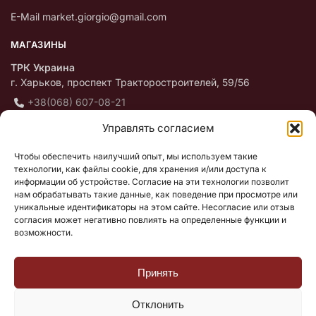
E-Mail market.giorgio@gmail.com
МАГАЗИНЫ
ТРК Украина
г. Харьков, проспект Тракторостроителей, 59/56
+38(068) 607-08-21
Пн — НД с 10:00 до 18:00
Управлять согласием
ТЦ «Оазис»
Чтобы обеспечить наилучший опыт, мы используем такие
г. Киев, Оболонский проспект 47 / 42
технологии, как файлы cookie, для хранения и/или доступа к
информации об устройстве. Согласие на эти технологии позволит
+38(098)636-37-75
нам обрабатывать такие данные, как поведение при просмотре или
Пн — ВС с 10:00 до 20:00
уникальные идентификаторы на этом сайте. Несогласие или отзыв
согласия может негативно повлиять на определенные функции и
ПОКУПАТЕЛЮ
возможности.
О нас
Принять
Доставка, оплата, гарантия
Публичный договор (оферта)
Отклонить