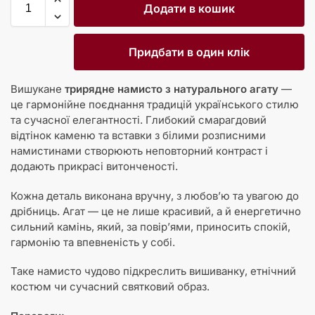
Додати в кошик
Придбати в один клік
Вишукане
трирядне намисто з натурального агату
—
це гармонійне поєднання традицій українського стилю
та сучасної елегантності. Глибокий смарагдовий
відтінок каменю та вставки з білими розписними
намистинами створюють неповторний контраст і
додають прикрасі витонченості.
Кожна деталь виконана вручну, з любов’ю та увагою до
дрібниць. Агат — це не лише красивий, а й енергетично
сильний камінь, який, за повір’ями, приносить спокій,
гармонію та впевненість у собі.
Таке намисто чудово підкреслить вишиванку, етнічний
костюм чи сучасний святковий образ.