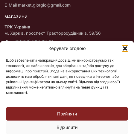
E-Mail market.giorgio@gmail.com
МАГАЗИНИ
ТРК Україна
м. Харків, проспект Тракторобудівників, 59/56
+38(068) 607-08-21
Керувати згодою
Пн – НД с 10:00 до 18:00
Щоб забезпечити найкращий досвід, ми використовуємо такі
ТЦ “Оазіс”
технології, як файли cookie, для зберігання та/або доступу до
м. Київ, Оболоньский проспект 47/42
інформації про пристрій. Згода на використання цих технологій
+38(098)636-37-75
дозволить нам обробляти такі дані, як поведінка в Інтернеті або
унікальні ідентифікатори на цьому сайті. Відмова від згоди або її
Пн – НД с 10:00 до 20:00
відкликання може негативно вплинути на певні функції та
можливості.
ПОКУПЦЮ
Про нас
Прийняти
Доставка, оплата, гарантія
Публічний договір (оферта)
Відхилити
Публікації