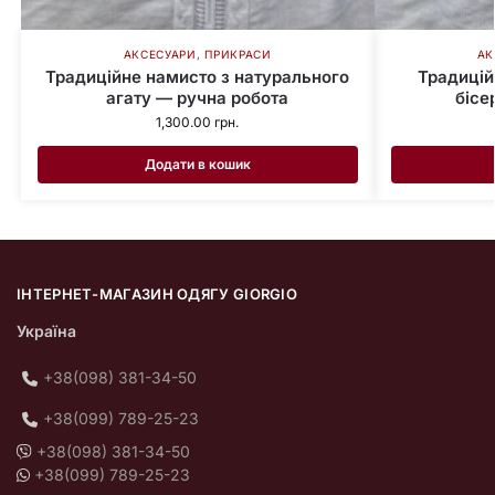
АКСЕСУАРИ
,
ПРИКРАСИ
АК
Традиційне намисто з натурального
Традицій
агату — ручна робота
бісе
1,300.00
грн.
Додати в кошик
ІНТЕРНЕТ-МАГАЗИН ОДЯГУ GIORGIO
Україна
+38(098) 381-34-50
+38(099) 789-25-23
+38(098) 381-34-50
+38(099) 789-25-23