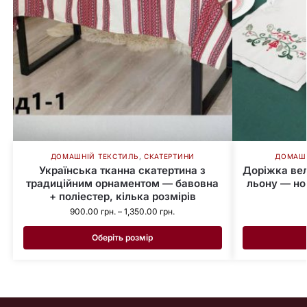
ДОМАШНІЙ ТЕКСТИЛЬ
,
СКАТЕРТИНИ
ДОМАШН
Українська тканна скатертина з
Доріжка вел
традиційним орнаментом — бавовна
льону — нов
+ поліестер, кілька розмірів
900.00
грн.
–
1,350.00
грн.
Оберіть розмір