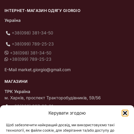
ІНТЕРНЕТ-МАГАЗИН ОДЯГУ GIORGIO
Україна
+38(098) 381-34-50
+38(099) 789-25-23
+38(098) 381-34-50
+38(099) 789-25-23
E-Mail market.giorgio@gmail.com
МАГАЗИНИ
ТРК Україна
м. Харків, проспект Тракторобудівників, 59/56
+38(068) 607-08-21
Керувати згодою
Пн – НД с 10:00 до 18:00
Щоб забезпечити найкращий досвід, ми використовуємо такі
ТЦ “Оазіс”
технології, як файли cookie, для зберігання та/або доступу до
м. Київ, Оболоньский проспект 47/42