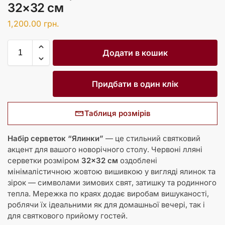
32×32 см
1,200.00
грн.
Додати в кошик
Придбати в один клік
Таблиця розмірів
Набір серветок “Ялинки”
— це стильний святковий
акцент для вашого новорічного столу. Червоні лляні
серветки розміром
32×32 см
оздоблені
мінімалістичною жовтою вишивкою у вигляді ялинок та
зірок — символами зимових свят, затишку та родинного
тепла. Мережка по краях додає виробам вишуканості,
роблячи їх ідеальними як для домашньої вечері, так і
для святкового прийому гостей.