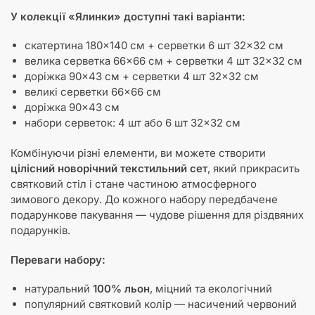
У колекції «Ялинки» доступні такі варіанти:
скатертина 180×140 см + серветки 6 шт 32×32 см
велика серветка 66×66 см + серветки 4 шт 32×32 см
доріжка 90×43 см + серветки 4 шт 32×32 см
великі серветки 66×66 см
доріжка 90×43 см
набори серветок: 4 шт або 6 шт 32×32 см
Комбінуючи різні елементи, ви можете створити
цілісний новорічний текстильний сет
, який прикрасить
святковий стіл і стане частиною атмосферного
зимового декору. До кожного набору передбачене
подарункове пакування — чудове рішення для різдвяних
подарунків.
Переваги набору:
натуральний
100% льон
, міцний та екологічний
популярний святковий колір — насичений червоний