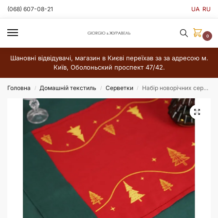
(068) 607-08-21
UA
RU
0
Шановні відвідувачі, магазин в Києві переїхав за за адресою м.
Київ, Оболоньский проспект 47/42.
Головна
Домашній текстиль
Серветки
Набір новорічних серветок Ялинки 6 шт — червоні льняні серветки з вишивкою, святковий текстиль 32×32 см
/
/
/